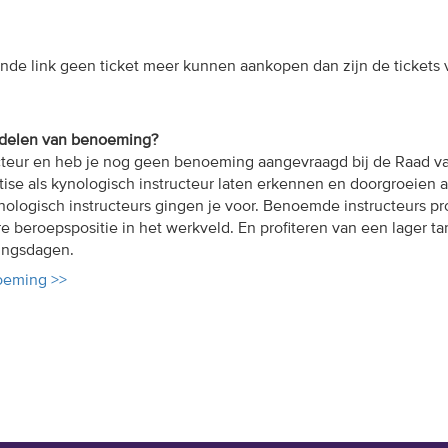
nde link geen ticket meer kunnen aankopen dan zijn de tickets
rdelen van benoeming?
ucteur en heb je nog geen benoeming aangevraagd bij de Raad v
rtise
als kynologisch instructeur
laten erkennen en doorgroeien a
ologisch instructeurs gingen je voor.
Benoemde instructeurs pro
e beroepspositie in het werkveld. En profiteren van een lager tar
ings
dag
en
.
oeming >>