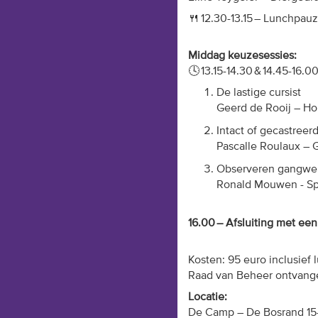
🍴
12
.
3
0-
13
.
15
– Lunchpau
Middag keuzesessies:
🕓
13
.
15
-
14
.
30
&
14
.
45
-16.
0
De lastige cursist
Geerd de Rooij – H
Intact of gecastreer
Pascalle
Roulaux
– G
Observeren gangwe
Ronald Mouwen
- S
16.
00
– Afsluiting met een
Kosten:
95 euro
inclusief 
Raad van Beheer ontvange
Locatie:
De Camp – De Bosrand 15