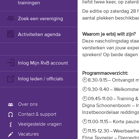
liefst twee keer, op zater
trainingen
De editie op zaterdag 28 f
aantal plekken beschikba
Zoek een vereniging
Waarom je erbij wilt zijn?
Activiteiten agenda
Deze nascholingsdag staat
versterken van jouw exper
sprekers!
Op beide dagen w
Inlog Mijn RvB account
Programmaoverzicht:
Inlog leden / officials
🕘
8
.
3
0-
9
.
15
– Ontvangst m
🕘
9
.
3
0-
9
.
40
–
Welkomstw
🕙
09
.
45
-11.00
–
Training 
Over ons
D
igna
Schoonenboom
– I
Inzetbeoordelaar reddin
Contact & support
🕚
11.00-11.
15
– Korte pauze
Veelgestelde vragen
🕚
11.
15
-
12
.
30
–
Weerbaarhe
Vacatures
E
line
Teygeler
– Diergedra