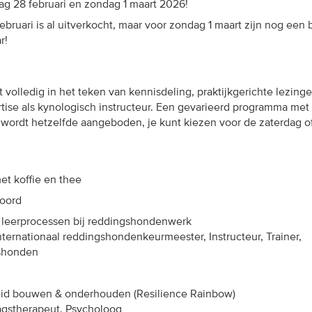
dag 28 februari en zondag 1 maart 2026!
ebruari is al uitverkocht, maar voor zondag 1 maart zijn nog een 
ar!
 volledig in het teken van kennisdeling, praktijkgerichte
lezing
tise
als kynologisch instructeur
. Een gevarieerd programma met
ordt hetzelfde aangeboden, je kunt kiezen voor de zaterdag o
et koffie en thee
oord
& leerprocessen bij reddingshondenwerk
nternationaal reddingshondenkeurmeester, Instructeur, Trainer,
gshonden
id bouwen & onderhouden (
Resilience
Rainbow)
gstherapeut, Psycholoog