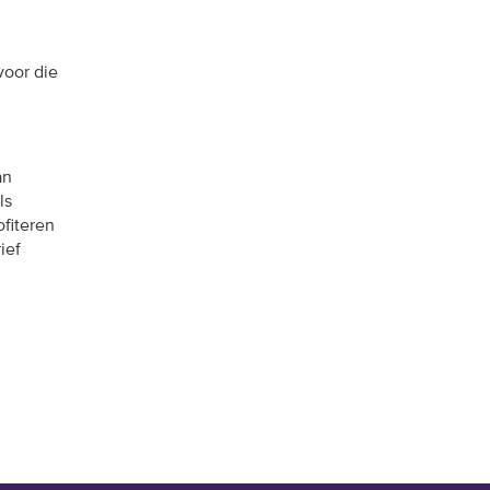
voor die
an
ls
fiteren
ief