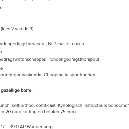
ze
0
(kies 2 van de 3):
ondengedragstherapeut, NLP-master coach
d?
edragswetenschapper,
H
ondengedragstherapeut
rk
portdiergeneeskunde,
C
hiropractie sporthonden
 gezellige borrel
lunch, koffie/thee
, certificaat
. K
ynologisch instructeurs benoemd
*
n 20 euro korting en betalen 75 euro
.
-17 – 3931 AP Woudenberg