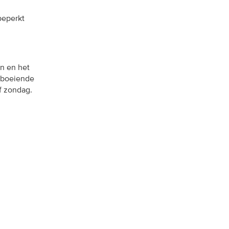
beperkt
en
en het
 boeiende
f zondag.