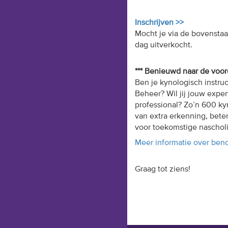
Inschrijven >>
Mocht je via de bovenstaa
dag
uitverkocht.
***
Benieuwd naar de voo
Ben je kynologisch instr
Beheer?
Wil jij jouw expe
professional?
Zo’n 600 kyn
van extra erkenning, beter
voor
toekomstige naschol
Meer informatie over ben
Graag tot ziens!