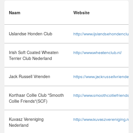
trainingen
Naam
Website
Zoek een vereniging
IJslandse Honden Club
Activiteiten agenda
http://www.ijslandsehondenclub.n
Irish Soft Coated Wheaten
http://www.wheatenclub.nl/
Terrier Club Nederland
Inlog Mijn RvB account
Jack Russell Vrienden
Inlog leden / officials
https://www.jackrussellvrienden.
Korthaar Collie Club "Smooth
http://www.smoothcolliefriends.nl
Over ons
Collie Friends"(SCF)
Contact & support
Kuvasz Vereniging
Veelgestelde vragen
http://www.kuvaszvereniging.nl/
Nederland
Vacatures