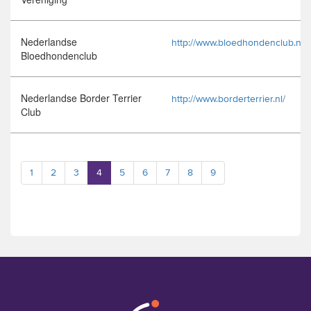
Nederlandse
http://www.bloedhondenclub.nl/
Bloedhondenclub
Nederlandse Border Terrier
http://www.borderterrier.nl/
Club
1
2
3
4
5
6
7
8
9