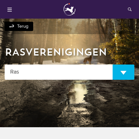
Terug
RASVERENIGINGEN
Ras
Houden van honden
Fokken met je hond
Onze websites
Opleidingen en