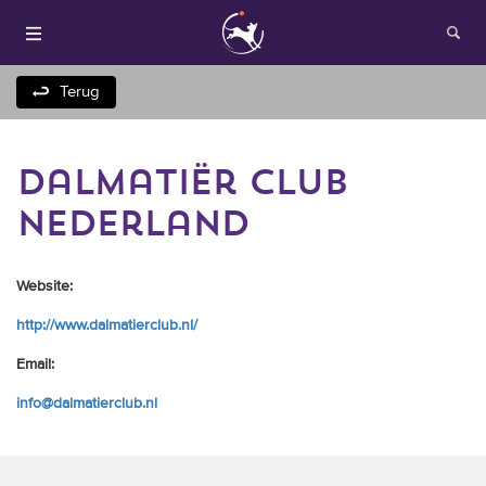
Terug
dalmatiër club
nederland
Website:
Houden van honden
http://www.dalmatierclub.nl/
Fokken met je hond
Email:
info@dalmatierclub.nl
Onze websites
Opleidingen en