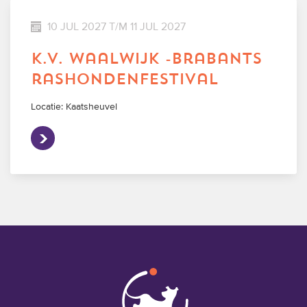
10 JUL 2027 T/M 11 JUL 2027
k.v. waalwijk -brabants
rashondenfestival
Locatie: Kaatsheuvel