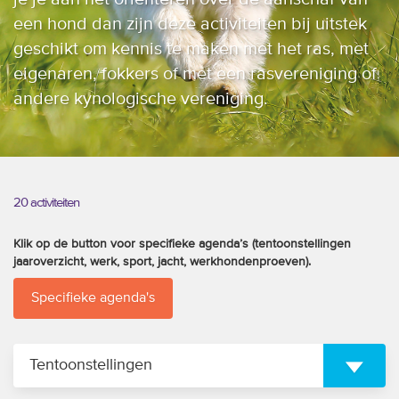
trainingen
een hond dan zijn deze activiteiten bij uitstek
geschikt om kennis te maken met het ras, met
Zoek een vereniging
eigenaren, fokkers of met een rasvereniging of
andere kynologische vereniging.
Activiteiten agenda
Inlog Mijn RvB account
20 activiteiten
Inlog leden / officials
Klik op de button voor specifieke agenda’s (tentoonstellingen
jaaroverzicht, werk, sport, jacht, werkhondenproeven).
Specifieke agenda's
Over ons
Contact & support
Veelgestelde vragen
Tentoonstellingen
Vacatures