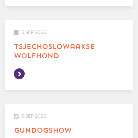
5 SEP 2026
tsjechoslowaakse
wolfhond
6 SEP 2026
gundogshow