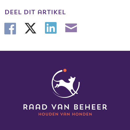
trainingen
deel dit artikel
Zoek een vereniging
Activiteiten agenda
Inlog Mijn RvB account
Inlog leden / officials
Over ons
Contact & support
Veelgestelde vragen
Vacatures