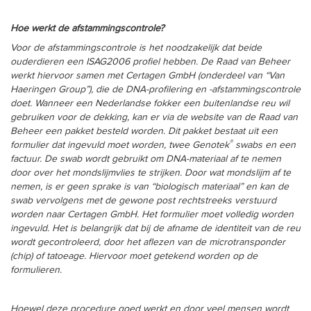
Hoe werkt de afstammingscontrole?
Voor de afstammingscontrole is het noodzakelijk dat beide
ouderdieren een ISAG2006 profiel hebben. De Raad van Beheer
werkt hiervoor samen met Certagen GmbH (onderdeel van “Van
Haeringen Group”), die de DNA-profilering en -afstammingscontrole
doet. Wanneer een Nederlandse fokker een buitenlandse reu wil
gebruiken voor de dekking, kan er via de website van de Raad van
Beheer een pakket besteld worden. Dit pakket bestaat uit een
®
formulier dat ingevuld moet worden, twee Genotek
swabs en een
factuur. De swab wordt gebruikt om DNA-materiaal af te nemen
door over het mondslijmvlies te strijken. Door wat mondslijm af te
nemen, is er geen sprake is van “biologisch materiaal” en kan de
swab vervolgens met de gewone post rechtstreeks verstuurd
worden naar Certagen GmbH. Het formulier moet volledig worden
ingevuld. Het is belangrijk dat bij de afname de identiteit van de reu
wordt gecontroleerd, door het aflezen van de microtransponder
(chip) of tatoeage. Hiervoor moet getekend worden op de
formulieren.
Hoewel deze procedure goed werkt en door veel mensen wordt