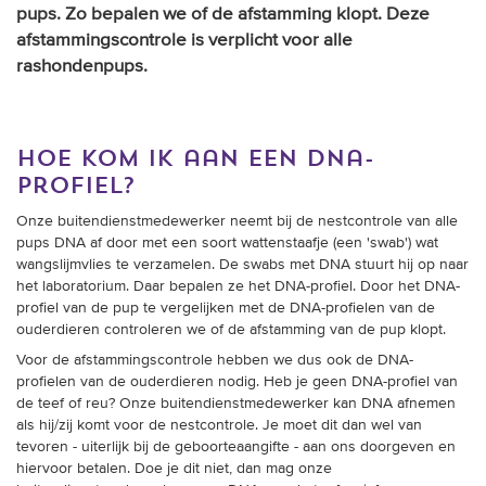
trainingen
pups. Zo bepalen we of de afstamming klopt. Deze
afstammingscontrole is verplicht voor alle
rashondenpups.
Zoek een vereniging
Activiteiten agenda
hoe kom ik aan een dna-
profiel?
Inlog Mijn RvB account
Onze buitendienstmedewerker neemt bij de nestcontrole van alle
pups DNA af door met een soort wattenstaafje (een 'swab') wat
wangslijmvlies te verzamelen. De swabs met DNA stuurt hij op naar
Inlog leden / officials
het laboratorium. Daar bepalen ze het DNA-profiel. Door het DNA-
profiel van de pup te vergelijken met de DNA-profielen van de
ouderdieren controleren we of de afstamming van de pup klopt.
Voor de afstammingscontrole hebben we dus ook de DNA-
Over ons
profielen van de ouderdieren nodig. Heb je geen DNA-profiel van
Contact & support
de teef of reu? Onze buitendienstmedewerker kan DNA afnemen
als hij/zij komt voor de nestcontrole. Je moet dit dan wel van
Veelgestelde vragen
tevoren - uiterlijk bij de geboorteaangifte - aan ons doorgeven en
hiervoor betalen. Doe je dit niet, dan mag onze
Vacatures