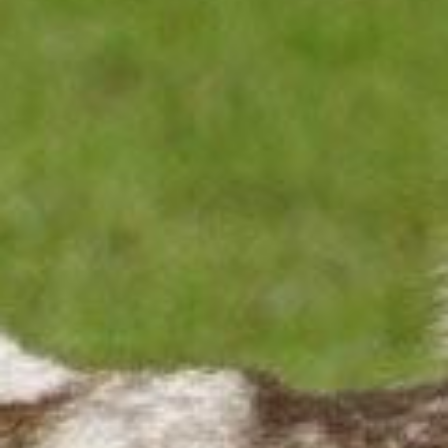
trainingen
Zoek een vereniging
Activiteiten agenda
Inlog Mijn RvB account
Inlog leden / officials
Over ons
Contact & support
Veelgestelde vragen
Vacatures