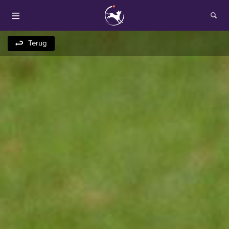
Terug
Houden van honden
Fokken met je hond
Onze websites
Opleidingen en