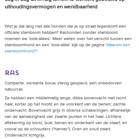
uithoudingsvermogen en wendbaarheid
Wist je dat lang niet alle honden die je op straat tegenkomt een
officiële stamboom hebben? Rashonden zonder stamboom
noemen we ‘look-alikes’. Meer weten over het verschil tussen een
stamboomhond en een 'look-alike' kijk op de pagina '
Waarom een
stamboomhond?
'.
ras
Compacte, vierkante bouw, stevig gespierd, een onbedorven
natuurras
Ze hebben een middelmatig lange, dikke bovenvacht met recht
haar, korter op het hoofd en de voorkant van de benen; zachte
ondervacht. Bovenvacht grijs in diverse schakeringen, afhankelijk
van de aanwezigheid van zwarte punten in het haar. Lichtere
aftekening op borst, buik, benen en onderkant van de staart, en
vooral op de schouders ("harnas"). Oren en snuit zwart.
Ondervacht lichtgrijs.