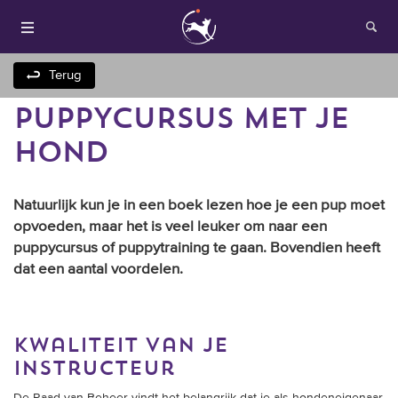
Terug
PUPPYCURSUS MET JE
HOND
Natuurlijk kun je in een boek lezen hoe je een pup moet
opvoeden, maar het is veel leuker om naar een
puppycursus of puppytraining te gaan. Bovendien heeft
Houden van honden
dat een aantal voordelen.
Fokken met je hond
Onze websites
kwaliteit van je
instructeur
Opleidingen en