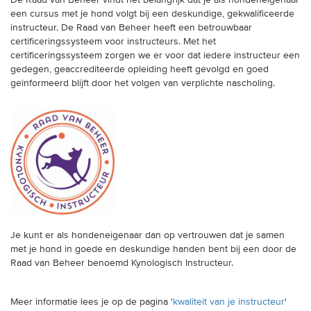
De Raad van Beheer vindt het belangrijk dat je als hondeneigenaar
trainingen
een cursus met je hond volgt bij een deskundige, gekwalificeerde
instructeur. De Raad van Beheer heeft een betrouwbaar
certificeringssysteem voor instructeurs. Met het
Zoek een vereniging
certificeringssysteem zorgen we er voor dat iedere instructeur een
gedegen, geaccrediteerde opleiding heeft gevolgd en goed
Activiteiten agenda
geïnformeerd blijft door het volgen van verplichte nascholing.
Inlog Mijn RvB account
Inlog leden / officials
Over ons
Je kunt er als hondeneigenaar dan op vertrouwen dat je samen
met je hond in goede en deskundige handen bent bij een door de
Contact & support
Raad van Beheer benoemd Kynologisch Instructeur.
Veelgestelde vragen
Vacatures
Meer informatie lees je op de pagina '
kwaliteit van je instructeur
'