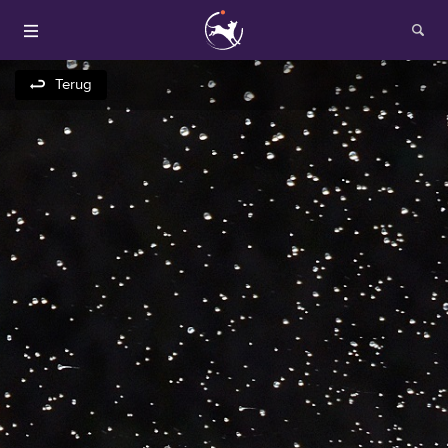
Terug
Houden van honden
Fokken met je hond
Onze websites
Opleidingen en