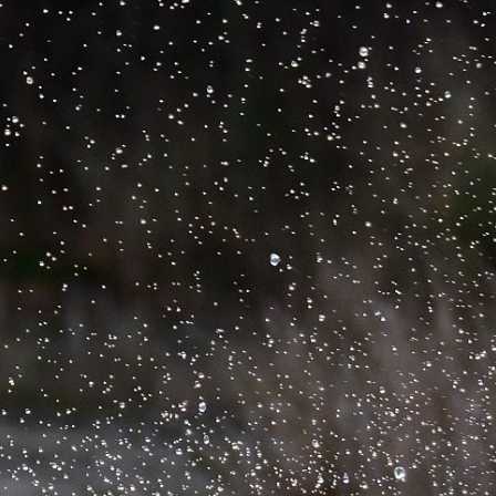
trainingen
Zoek een vereniging
Activiteiten agenda
Inlog Mijn RvB account
Inlog leden / officials
Over ons
Contact & support
Veelgestelde vragen
Vacatures