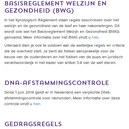
basisreglement welzijn en
trainingen
gezondheid (bwg)
Zoek een vereniging
In het Kynologisch Reglement staan regels beschreven over het
welzijn en de gezondheid van de teef en haar nakomelingen. Dit
wordt ook wel het Basisreglement Welzijn en Gezondheid (BWG)
Activiteiten agenda
genoemd. Meer informatie over het BWG vindt u
hier
.
Uiteraard dien je ook te voldoen aan de wettelijke regels en criteria
die de overheid stelt. Je bent als fokker aansprakelijk voor de
keuze van de ouderdieren en het fokken van de pups en juridisch
Inlog Mijn RvB account
verantwoordelijk in het kader van artikel 3.4 van de wet dieren.
Inlog leden / officials
dna-afstammingscontrole
Sinds 1 juni 2014 geldt er in Nederland een verplichte DNA-
Over ons
afstammingscontrole voor rashonden. Meer informatie over deze
controle vindt u
hier
.
Contact & support
Veelgestelde vragen
gedragsregels
Vacatures