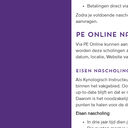
Betalingen direct vi
Zodra je voldoende nasch
aanvragen.
pe online 
Via PE Online kunnen aan
worden deze scholingen z
d
atum
, l
ocatie,
Website va
eisen nascholin
Als Kynologisch Instructeu
binnen het vakgebied. Ook
up-to-date blijft en dat er 
Daarom is het noodzakelij
punten te halen voor de d
Eisen nascholing
In drie jaar tijd die