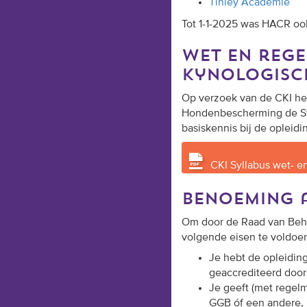
Tinley Academie
Tot 1-1-2025 was HACR ook
wet en regel
kynologisc
Op verzoek van de CKI hee
Hondenbescherming de Syl
basiskennis bij de opleid
CKI Syllabus wet- e
benoeming
Om door de Raad van Behe
volgende eisen te voldoe
Je hebt de opleiding
geaccrediteerd door
Je geeft (met regelm
GGB óf een andere, 