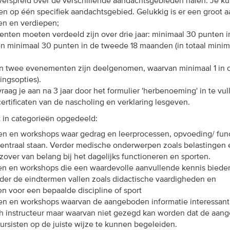
verspreid over de verschillende aandachtsgebieden halen. Je ku
hten op één specifiek aandachtsgebied. Gelukkig is er een groot
den en verdiepen;
ten moeten verdeeld zijn over drie jaar: minimaal 30 punten i
n minimaal 30 punten in de tweede 18 maanden (in totaal minim
n twee evenementen zijn deelgenomen, waarvan minimaal 1 in 
ingsopties).
ag je aan na 3 jaar door het formulier 'herbenoeming' in te vul
ertificaten van de nascholing en verklaring lesgeven.
t in categorieën opgedeeld:
en en workshops waar gedrag en leerprocessen, opvoeding/ fun
centraal staan. Verder medische onderwerpen zoals belastingen 
zover van belang bij het dagelijks functioneren en sporten.
en en workshops die een waardevolle aanvullende kennis biede
er de eindtermen vallen zoals didactische vaardigheden en
n voor een bepaalde discipline of sport
en en workshops waarvan de aangeboden informatie interessant 
h instructeur maar waarvan niet gezegd kan worden dat de aan
ursisten op de juiste wijze te kunnen begeleiden.