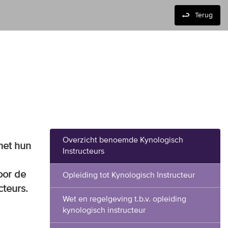
Terug
Overzicht benoemde Kynologisch
met hun
Instructeurs
oor de
Opleiding tot Kynologisch Instructeur
teurs.
Wet en regelgeving t.b.v. opleiding
kynologisch instructeur