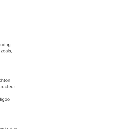
uring
 zoals,
ichten
tructeur
digde