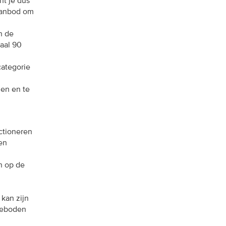
nt je dus
 aanbod om
n de
aal 90
categorie
len en te
ctioneren
en
n op de
kan zijn
geboden