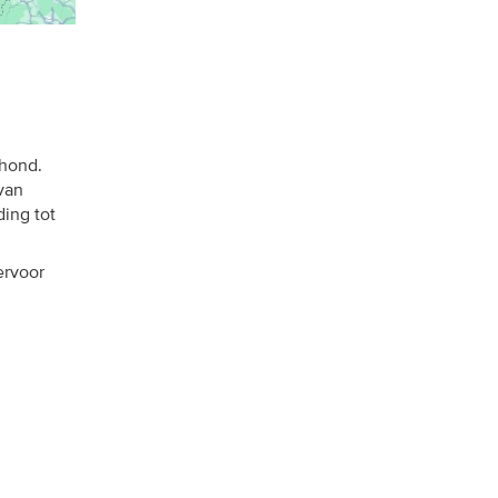
 hond.
van
ding tot
ervoor