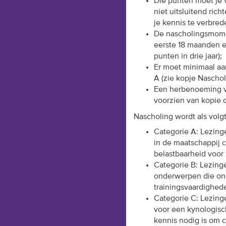
Die punten moet je 
niet uitsluitend ric
je kennis te verbre
De nascholingsmomen
eerste 18 maanden e
punten in drie jaar);
Er moet minimaal aa
A (zie kopje Naschol
Een herbenoeming vra
voorzien van kopie c
Nascholing wordt als volg
Categorie A: Lezing
in de maatschappij 
belastbaarheid voor 
Categorie B: Lezing
onderwerpen die ond
trainingsvaardighede
Categorie C: Lezing
voor een kynologisc
kennis nodig is om c