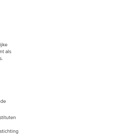
ijke
t als
s.
 de
stituten
stichting