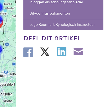
Inloggen als scholingsaanbieder
Uitvoeringsreglementen
Logo Keurmerk Kynologisch Instructeur
deel dit artikel