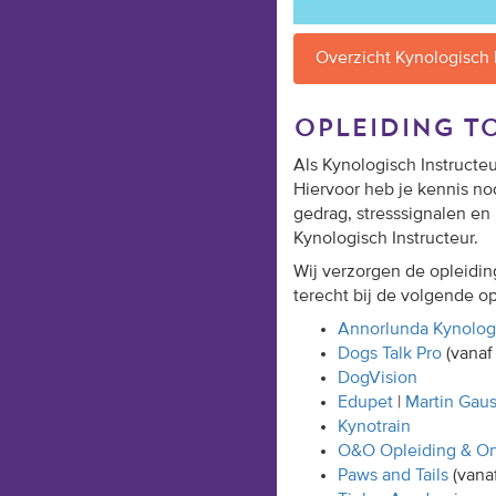
Overzicht Kynologisch 
opleiding t
Als Kynologisch Instructe
Hiervoor heb je kennis n
gedrag, stresssignalen en 
Kynologisch Instructeur.
Wij verzorgen de opleiding
terecht bij de volgende op
Annorlunda Kynolog
Dogs Talk Pro
(vanaf 
DogVision
Edupet
|
Martin Gau
Kynotrain
O&O Opleiding & On
Paws and Tails
(vana