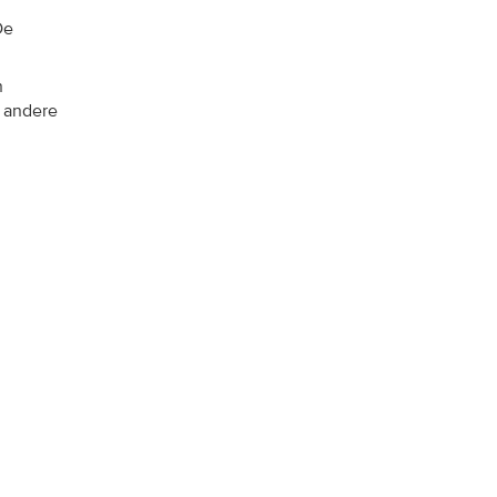
De
n
f andere
: